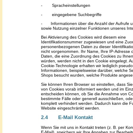
-
Spracheinstellungen
-
eingegebene Suchbegriffe
-
Informationen über die Anzahl der Aufrufe 
sowie Nutzung einzelner Funktionen unseres Inter
Bei Aktivierung des Cookies wird diesem eine
Identifikationsnummer zugewiesen und eine Zuo
personenbezogenen Daten zu dieser Identifikat
nicht vorgenommen. Ihr Name, Ihre IP-Adresse o
Daten, die eine Zuordnung des Cookies zu Ihne
würde
n
, werden nicht in den Cookie eingelegt. A
Cookie-Technologie erhalten wir lediglich pseudo
Informationen, beispielsweise darüber, welche S
Shops besucht wurden, welche Produkte angese
Sie können Ihren Browser so einstellen, dass Si
von Cookies vorab informiert werden und im Einze
entscheiden können, ob Sie die Annahme von Co
bestimmte Fälle oder generell ausschließen, od
komplett verhindert werden. Dadurch kann die Fu
Website eingeschränkt werden.
2.4 E-Mail Kontakt
Wenn Sie mit uns in Kontakt treten (z. B. per Ko
E-Mail), speichern wir Ihre Angaben zur Bearbei