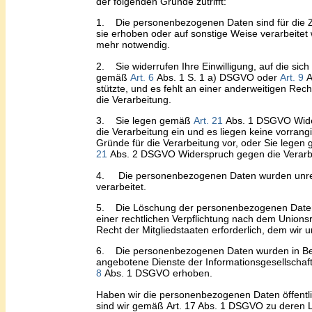
der folgenden Gründe zutrifft:
1.
Die personenbezogenen Daten sind für die Z
sie erhoben oder auf sonstige Weise verarbeitet 
mehr notwendig.
2.
Sie widerrufen Ihre Einwilligung, auf die sich
gemäß
Art
.
6
Abs
.
1
S. 1
a
)
DSGVO oder
Art
.
9
A
stützte, und es fehlt an einer anderweitigen Rec
die Verarbeitung.
3.
Sie legen gemäß
Art
.
21
Abs
.
1 DSGVO Wide
die Verarbeitung ein und es liegen keine vorrang
Gründe für die Verarbeitung vor, oder Sie lege
21
Abs
.
2 DSGVO Widerspruch gegen die Verarbe
4.
Die personenbezogenen Daten wurden unr
verarbeitet.
5.
Die Löschung der personenbezogenen Daten 
einer rechtlichen Verpflichtung nach dem Union
Recht der Mitgliedstaaten erforderlich, dem wir u
6.
Die personenbezogenen Daten wurden in B
angebotene Dienste der Informationsgesellscha
8
Abs
.
1 DSGVO erhoben.
Haben wir
die personenbezogenen Daten öffentl
sind wir
gemäß
Art. 17 Abs. 1 DSGVO
zu deren 