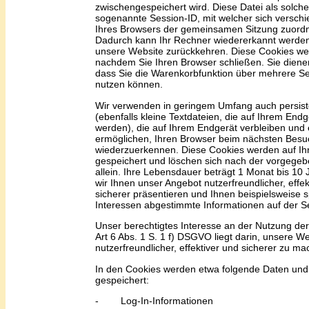
zwischengespeichert wird. Diese Datei
als solche
sogenannte Session-ID, mit welcher sich versch
Ihres Browsers
der gemeinsamen Sitzung zuordn
Dadurch kann
I
hr Rechner wiedererkannt werden
unsere Website zurückkehren. Diese Cookies we
nachdem Sie Ihren Browser schließen. Sie dienen
dass Sie die Warenkorbfunktion über mehrere Se
nutzen können.
Wir verwenden in geringem Umfang auch persist
(ebenfalls kleine Textdateien, die auf Ihrem End
werden), die auf Ihrem Endgerät verbleiben und
ermöglichen, Ihren Browser beim nächsten Besu
wiederzuerkennen. Diese Cookies werden auf Ihr
gespeichert und löschen sich nach der vorgegeb
allein. Ihre Lebensdauer beträgt 1 Monat bis 10 
wir Ihnen unser Angebot nutzerfreundlicher, effek
sicherer präsentieren
und
Ihnen beispielsweise sp
Interessen abgestimmte Informationen auf der S
Unser berechtigtes Interesse an der Nutzung d
Art 6 Abs. 1 S. 1 f) DSGVO liegt darin, unsere W
nutzerfreundlicher, effektiver und sicherer zu ma
In den Cookies werden etwa folgende Daten und
gespeichert:
-
Log-In-Informationen