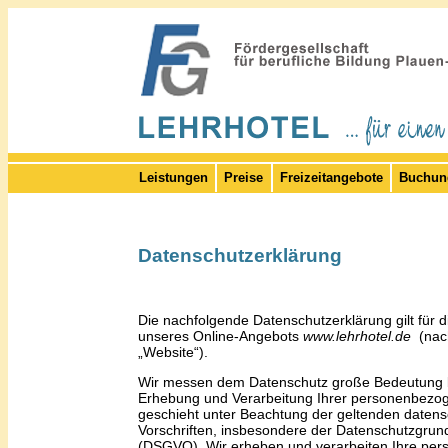
Leistungen
Preise
Freizeitangebote
Buchun
Datenschutzerklärung
Die nachfolgende Datenschutzerklärung gilt für 
unseres Online-Angebots
www.lehrhotel.de
(nac
„Website“)
.
Wir messen dem Datenschutz große Bedeutung b
Erhebung und Verarbeitung Ihrer personenbezo
geschieht unter Beachtung der geltenden datens
Vorschriften, insbesondere der Datenschutzgru
(DSGVO). Wir erheben und verarbeiten Ihre pe