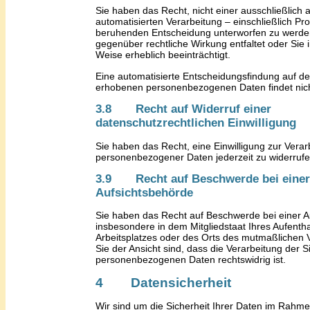
Sie haben
das Recht, nicht einer ausschließlich a
automatisierten Verarbeitung – einschließlich Prof
beruhenden Entscheidung unterworfen zu werde
gegenüber rechtliche Wirkung entfaltet oder
S
ie 
Weise erheblich beeinträchtigt.
Eine automatisierte Entscheidungsfindung auf d
erhobenen personenbezogenen Daten findet nicht
3.8 Recht auf Widerruf einer
datenschutzrechtlichen Einwilligung
Sie haben das Recht, eine Einwilligung zur Verar
personenbezogener Daten jederzeit zu widerrufe
3.9 Recht auf Beschwerde bei einer
Aufsichtsbehörde
Sie haben
das Recht auf Beschwerde bei einer A
insbesondere in dem Mitgliedstaat
I
hres Aufentha
Arbeitsplatzes oder des Orts des mutmaßlichen 
Sie
der Ansicht
sind
, dass die Verarbeitung der
S
personenbezogenen Daten
rechtswidrig ist
.
4 Datensicherheit
Wir sind um die Sicherheit Ihrer Daten im Rahm