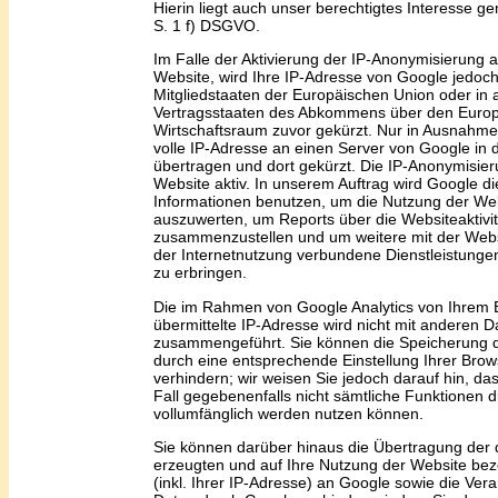
Hierin liegt auch unser berechtigtes Interesse g
S. 1 f) DSGVO.
Im Falle der Aktivierung der IP-Anonymisierung a
Website, wird Ihre IP-Adresse von Google jedoch
Mitgliedstaaten der Europäischen Union oder in
Vertragsstaaten des Abkommens über den Euro
Wirtschaftsraum zuvor gekürzt. Nur in Ausnahmef
volle IP-Adresse an einen Server von Google in
übertragen und dort gekürzt. Die IP-Anonymisieru
Website aktiv. In unserem Auftrag wird Google d
Informationen benutzen, um die Nutzung der Web
auszuwerten, um Reports über die Websiteaktivi
zusammenzustellen und um weitere mit der Web
der Internetnutzung verbundene Dienstleistung
zu erbringen.
Die im Rahmen von Google Analytics von Ihrem 
übermittelte IP-Adresse wird nicht mit anderen 
zusammengeführt. Sie können die Speicherung 
durch eine entsprechende Einstellung Ihrer Bro
verhindern; wir weisen Sie jedoch darauf hin, da
Fall gegebenenfalls nicht sämtliche Funktionen 
vollumfänglich werden nutzen können.
Sie können darüber hinaus die
Übertragung
der 
erzeugten und auf
I
hre Nutzung der Website be
(inkl. Ihrer IP-Adresse) an Google sowie die Vera