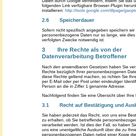
Daten durch Google verhindern, indem Sie das 
folgenden Link verfügbare Browser-Plugin herun
installieren:
http://tools.google.com/dlpage/gaop
2.6 Speicherdauer
Sofern nicht spezifisch angegeben speichern wir
personenbezogene Daten nur so lange, wie dies 
verfolgten Zwecke notwendig ist.
3 Ihre Rechte als von der
Datenverarbeitung Betroffener
Nach den anwendbaren Gesetzen haben Sie ver
Rechte bezüglich Ihrer personenbezogenen Dat
diese Rechte geltend machen, so
richten Sie Ihr
per E-Mail oder per Post unter eindeutiger Identif
Person an die in Ziffer
1
genannte Adresse.
Nachfolgend finden Sie eine Übersicht über Ihre
3.1 Recht auf Bestätigung und Ausk
Sie haben jederzeit das Recht, von uns eine Bes
zu erhalten, ob Sie betreffende personenbezog
verarbeitet werden. Ist dies der Fall, so haben S
uns eine unentgeltliche Auskunft über die zu Ihn
personenbezogenen Daten nebst einer Kopie die