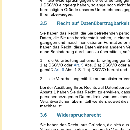
4.
Sie Widerspruch gegen die Verarbeitung g
1 DSGVO eingelegt haben, solange noch nicht fes
berechtigten Gründe unseres Unternehmens ge
Ihren überwiegen.
3.5 Recht auf Datenübertragbarkeit
Sie haben das Recht, die Sie betreffenden per
Daten, die
Sie
uns bereitgestellt haben, in einem 
gängigen und maschinenlesbaren Format zu erha
haben das Recht, diese Daten einem anderen Ve
ohne Behinderung durch uns zu übermitteln, sof
1.
die Verarbeitung auf einer Einwilligung gem
1
a
)
DSGVO oder
Art
.
9
Abs
.
2 a
)
DSGVO oder au
gemäß
Art
.
6
Abs
.
1
S. 1
b
)
DSGVO beruht und
2.
die Verarbeitung mithilfe automatisierter Ver
Bei der Ausübung
I
hres Rechts auf Datenübertr
Absatz 1
haben Sie
das Recht, zu erwirken, dass
personenbezogenen Daten direkt von
uns
einem
Verantwortlichen übermittelt werden, soweit dies
machbar ist.
3.6 Widerspruchsrecht
Sie haben das Recht, aus Gründen, die sich aus
Situation ergeben, jederzeit gegen die Verarbei