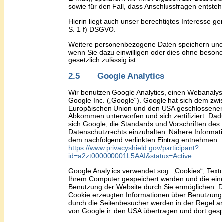
sowie für den Fall, dass Anschlussfragen entsteh
Hierin liegt auch unser berechtigtes Interesse g
S. 1 f) DSGVO.
Weitere personenbezogene Daten speichern und 
wenn Sie dazu einwilligen oder dies ohne besond
gesetzlich zulässig ist.
2.5 Google Analytics
Wir benutzen Google Analytics, einen Webanalys
Google Inc. („Google“).
Google hat sich dem zwi
Europäischen Union und den USA geschlossenen 
Abkommen unterworfen und sich zertifiziert. Dadu
sich Google, die Standards und Vorschriften des
Datenschutzrechts einzuhalten. Nähere Informat
dem nachfolgend verlinkten Eintrag entnehmen:
https://www.privacyshield.gov/participant?
id=a2zt000000001L5AAI&status=Active
.
Google Analytics verwendet sog. „Cookies“, Textd
Ihrem Computer gespeichert werden und die ein
Benutzung der Website durch Sie ermöglichen. 
Cookie erzeugten Informationen über Benutzung
durch die Seitenbesucher werden in der Regel a
von Google in den USA übertragen und dort gesp