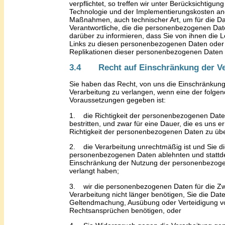
verpflichtet, so
treffen wir
unter Berücksichtigung
Technologie und der Implementierungskosten 
Maßnahmen, auch technischer Art, um für die D
Verantwortliche, die die personenbezogenen Dat
darüber zu informieren, dass
Sie
von ihnen die L
Links zu diesen personenbezogenen Daten oder
Replikationen dieser personenbezogenen Daten 
3.4 Recht auf Einschränkung der Ve
Sie haben
das Recht, von
uns
die Einschränkung
Verarbeitung zu verlangen, wenn eine der folge
Voraussetzungen gegeben ist:
1.
die Richtigkeit der personenbezogenen Dat
bestritten, und zwar für eine Dauer, die es
uns
er
Richtigkeit der personenbezogenen Daten zu üb
2.
die Verarbeitung unrechtmäßig ist und
Sie
di
personenbezogenen Daten ablehnt
en
und stattd
Einschränkung der Nutzung der personenbezog
verlangt
haben
;
3.
wir die personenbezogenen Daten für die Z
Verarbeitung nicht länger benötigen, Sie die Dat
Geltendmachung, Ausübung oder Verteidigung v
Rechtsansprüchen benötigen, oder