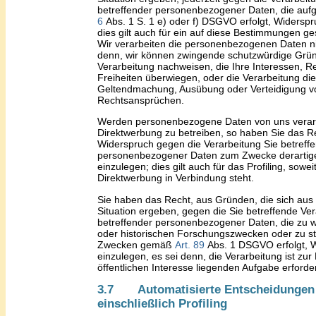
betreffender personenbezogener Daten, die auf
6
Abs
.
1
S. 1
e
)
oder f
)
DSGVO erfolgt, Widerspr
dies gilt auch für ein auf diese Bestimmungen ges
Wir verarbeiten die personenbezogenen Daten ni
denn, wir können zwingende schutzwürdige Grün
Verarbeitung nachweisen, die Ihre Interessen, R
Freiheiten überwiegen, oder die Verarbeitung die
Geltendmachung, Ausübung oder Verteidigung v
Rechtsansprüchen.
Werden personenbezogene Daten von uns verarb
Direktwerbung zu betreiben, so haben Sie das Re
Widerspruch gegen die Verarbeitung Sie betreff
personenbezogener Daten zum Zwecke derartig
einzulegen; dies gilt auch für das Profiling, sowei
Direktwerbung in Verbindung steht.
Sie haben das Recht, aus Gründen, die sich aus
Situation ergeben, gegen die Sie betreffende Ve
betreffender personenbezogener Daten, die zu w
oder historischen Forschungszwecken oder zu st
Zwecken gemäß
Art
.
89
Abs
.
1 DSGVO erfolgt, 
einzulegen, es sei denn, die Verarbeitung ist zur 
öffentlichen Interesse liegenden Aufgabe erforder
3.7 Automatisierte Entscheidungen
einschließlich Profiling