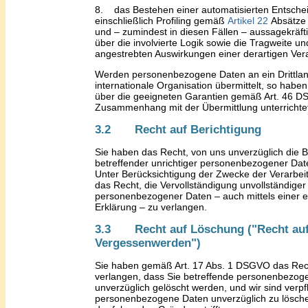
8.
das Bestehen einer automatisierten Entsche
einschließlich Profiling gemäß
Artikel 22
Absätze
und – zumindest in diesen Fällen – aussagekräft
über die involvierte Logik sowie die Tragweite un
angestrebten Auswirkungen einer derartigen Ver
Werden personenbezogene Daten an ein Drittlan
internationale Organisation übermittelt, so
haben
über die geeigneten Garantien gemäß Art
.
46 D
Zusammenhang mit der Übermittlung unterrichte
3.2 Recht auf Berichtigung
Sie haben
das Recht, von
uns
unverzüglich die 
betreffender unrichtiger personenbezogener Dat
Unter Berücksichtigung der Zwecke der
Verarbei
das Recht, die Vervollständigung unvollständiger
personenbezogener Daten – auch mittels einer
Erklärung – zu verlangen.
3.3 Recht auf Löschung ("Recht au
Vergessenwerden")
Sie haben gemäß Art. 17 Abs. 1 DSGVO
das Rec
verlangen, dass
S
ie betreffende personenbezog
unverzüglich gelöscht werden, und wir sind verpfl
personenbezogene Daten unverzüglich zu lösche