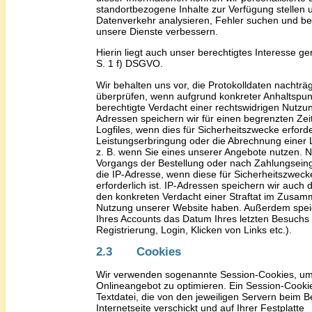
standortbezogene Inhalte zur Verfügung stellen 
Datenverkehr analysieren, Fehler suchen und b
unsere Dienste verbessern.
Hierin liegt auch unser berechtigtes Interesse g
S. 1 f) DSGVO.
Wir behalten uns vor, die Protokolldaten nachträg
überprüfen, wenn aufgrund konkreter Anhaltspun
berechtigte Verdacht einer rechtswidrigen Nutzun
Adressen speichern wir für einen begrenzten Zei
Logfiles, wenn dies für Sicherheitszwecke erforde
Leistungserbringung oder die Abrechnung einer Le
z. B. wenn Sie ein
es unserer
Angebot
e
nutzen. N
Vorgangs der Bestellung oder nach Zahlungsein
die IP-Adresse, wenn diese für Sicherheitszweck
erforderlich
ist
. IP-Adressen speichern wir auch 
den konkreten Verdacht einer Straftat im Zusa
Nutzung unserer Website haben. Außerdem speich
Ihres Accounts das Datum Ihres letzten Besuchs 
Registrierung, Login, Klicken von Links etc.).
2.3 Cookies
Wir verwenden sogenannte Session-Cookies, um
Onlineangebot zu optimieren. Ein Session-Cookie 
Textdatei, die von den jeweiligen Servern beim B
Internetseite verschickt und auf Ihrer Festplatte