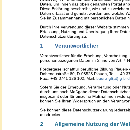
Daten, um Ihnen das oben genannten Portal anb
Diese Erklärung beschreibt, wie und zu welchem
Daten erfasst und genutzt werden und welche W
Sie im Zusammenhang mit persönlichen Daten h
Durch Ihre Verwendung dieser Website stimmen 
Erfassung, Nutzung und Übertragung Ihrer Date
Datenschutzerklärung zu.
1 Verantwortliche
r
Verantwortliche
r
für die Erhebung, Verarbeitung 
p
ersonenbezogenen Daten im Sinne
von Art. 4
Fördergesellschaft
für berufliche Bildung Plauen-
Dobenaustraße 80
,
D-08523 Plauen
, Tel.: +49 
Fax.: +49 3741 126 102, Mail:
buero-gf(at)fg-bil
Sofern Sie der Erhebung, Verarbeitung oder Nut
durch uns nach Maßgabe dieser Datenschutzb
insgesamt oder für einzelne Maßnahmen widersp
können Sie Ihren Widerspruch
an den Verantwort
Sie können diese Datenschutzerklärung jederzei
ausdrucken.
2 Allgemeine Nutzung der Web