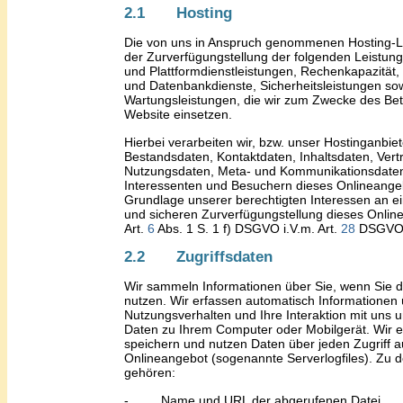
2.1 Hosting
Die von uns in Anspruch genommenen Hosting-L
der Zurverfügungstellung der folgenden Leistunge
und Plattformdienstleistungen, Rechenkapazität,
und Datenbankdienste, Sicherheitsleistungen so
Wartungsleistungen, die wir zum Zwecke des Be
Website
einsetzen.
Hierbei verarbeiten wir, bzw. unser Hostinganbiet
Bestandsdaten, Kontaktdaten, Inhaltsdaten, Vert
Nutzungsdaten, Meta- und Kommunikationsdate
Interessenten und Besuchern dieses Onlineange
Grundlage unserer berechtigten Interessen an ein
und sicheren Zurverfügungstellung dieses Onli
Art.
6
Abs. 1
S. 1
f
)
DSGVO i.V.m. Art.
28
DSGVO
2.2 Zugriffsdaten
Wir sammeln Informationen über Sie, wenn Sie 
nutzen. Wir erfassen automatisch Informationen 
Nutzungsverhalten und Ihre Interaktion mit
uns 
Daten zu Ihrem Computer oder Mobilgerät. Wir 
speichern und nutzen Daten über jeden Zugriff a
Onlineangebot (sogenannte Serverlogfiles). Zu d
gehören
:
-
Name und URL der abgerufenen Datei